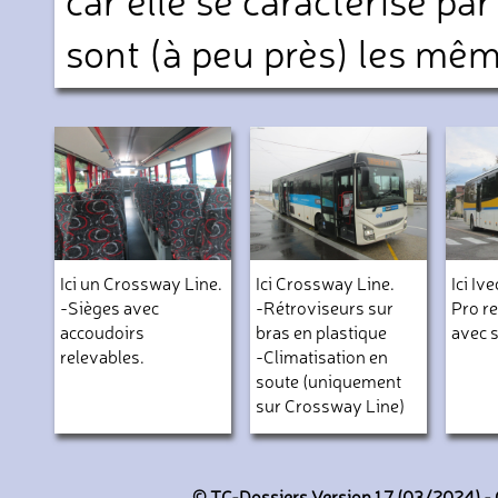
sont (à peu près) les mêm
Ici un Crossway Line.
Ici Crossway Line.
Ici I
-Sièges avec
-Rétroviseurs sur
Pro r
accoudoirs
bras en plastique
avec s
relevables.
-Climatisation en
soute (uniquement
sur Crossway Line)
© TC-Dossiers Version 1.7 (03/2024) - C