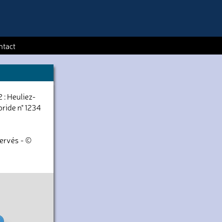
ntact
 : Heuliez-
ride n° 1234
servés - ©