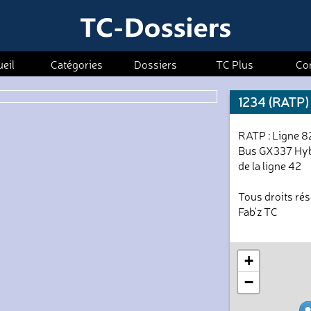
eil
Catégories
Dossiers
TC Plus
Co
1234 (RATP)
RATP : Ligne 82
Bus GX337 Hyb
de la ligne 42
Tous droits ré
Fab'z TC
+
−