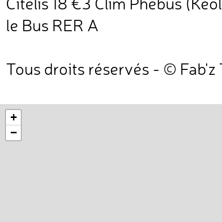
Citelis 18 €3 Clim Phébus (Keoli
le Bus RER A
Tous droits réservés - © Fab'z
+
−