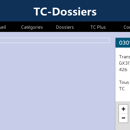
eil
Catégories
Dossiers
TC Plus
Co
0301
Trans
GX317
426
Tous 
TC
+
−