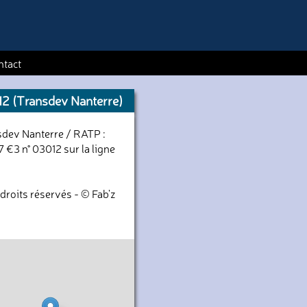
ntact
2 (Transdev Nanterre)
dev Nanterre / RATP :
 €3 n° 03012 sur la ligne
droits réservés - © Fab'z