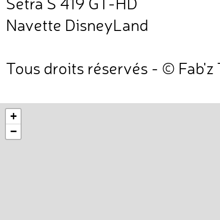
Setra S 419 GT-HD
Navette DisneyLand
Tous droits réservés - © Fab'z
+
−