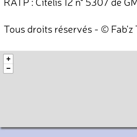
RATP : Citelis 12 n° 5307 de G
Tous droits réservés - © Fab'z
+
−