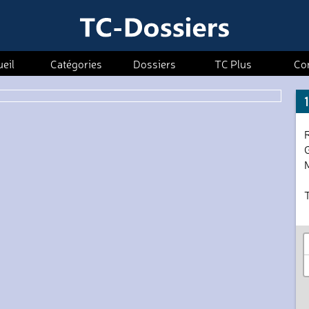
eil
Catégories
Dossiers
TC Plus
Co
M