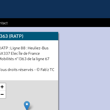
ntact
1363 (RATP)
RATP : Ligne 88 : Heuliez-Bus
GX337 Elec Île de France
obilités n° 1363 de la ligne 67
Tous droits réservés - © Fab'z TC
+
−