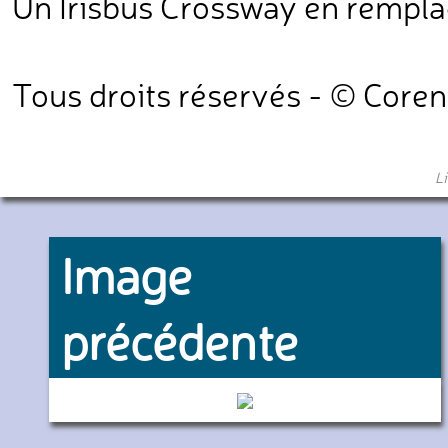
Un Irisbus Crossway en remplac
Tous droits réservés - © Core
L
Image
précédente
1514 (Transdev Oise Cabaro)