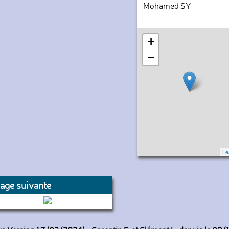
Mohamed SY
+
−
Le
age suivante
7895 (RATP)