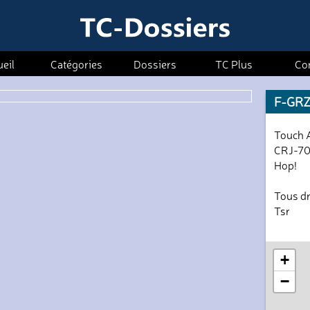
eil
Catégories
Dossiers
TC Plus
Co
F-GRZG
Touch A
CRJ-70
Hop!
Tous dr
Tsr
+
−