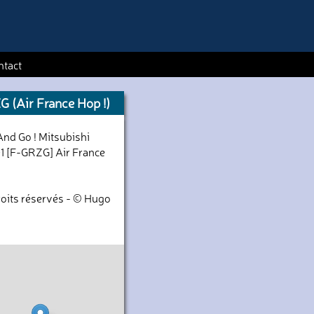
ntact
 (Air France Hop !)
nd Go ! Mitsubishi
1 [F-GRZG] Air France
oits réservés - © Hugo