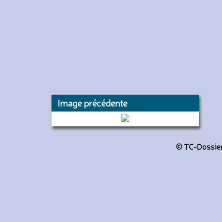
Image précédente
275 (Israël Air Force)
© TC-Dossiers