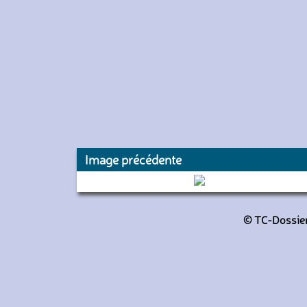
Image précédente
159172 (Keolis CIF)
© TC-Dossiers