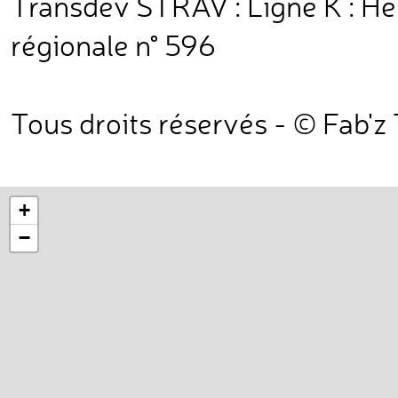
Transdev STRAV : Ligne K : He
régionale n° 596
Tous droits réservés - © Fab'z
+
−