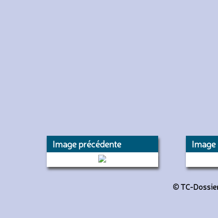
Image précédente
Image 
4015 (Transdev TIV)
4
© TC-Dossiers