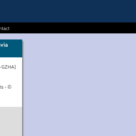
ntact
via
F-GZHA]
és - ©