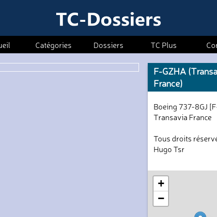
eil
Catégories
Dossiers
TC Plus
Co
F-GZHA (Transa
France)
Boeing 737-8GJ [
Transavia France
Tous droits réserv
Hugo Tsr
+
−