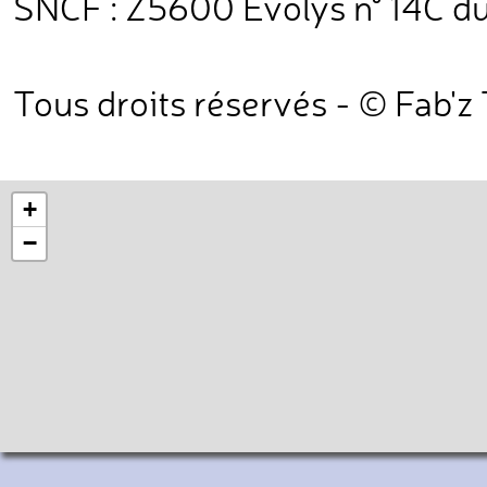
SNCF : Z5600 Evolys n° 14C du 
Tous droits réservés - © Fab'z
+
−