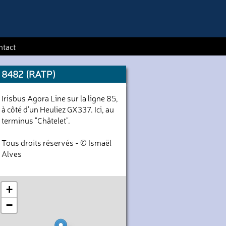
ntact
8482 (RATP)
Irisbus Agora Line sur la ligne 85,
à côté d'un Heuliez GX337. Ici, au
terminus "Châtelet".
Tous droits réservés - © Ismaël
Alves
+
−