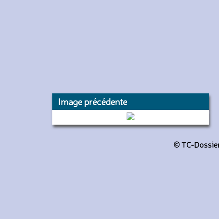
Image précédente
GX317 (RATP)
© TC-Dossiers