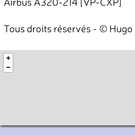
Airbus A320-214 [VP-CXP]
Tous droits réservés - © Hugo
+
−