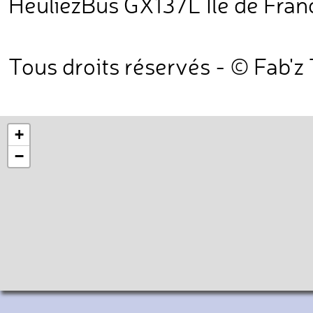
HeuliezBus GX137L Île de France
Tous droits réservés - © Fab'z
+
−