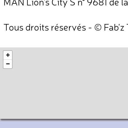
MAN Lion's City S n° 9681 de la
Tous droits réservés - © Fab'z
+
−