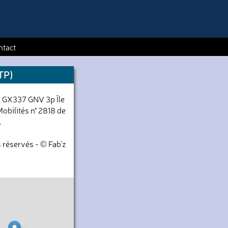
ntact
TP)
 GX337 GNV 3p Île
obilités n° 2818 de
.
 réservés - © Fab'z