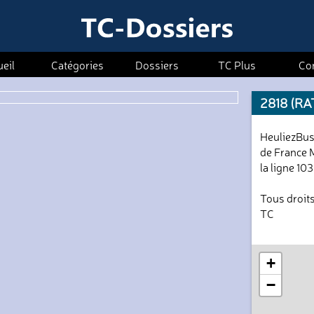
eil
Catégories
Dossiers
TC Plus
Co
2818 (RA
HeuliezBus
de France M
la ligne 103
Tous droits
TC
+
−