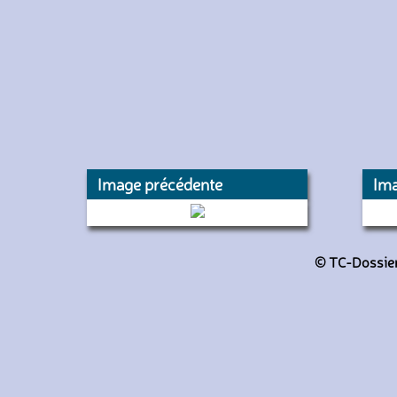
Image précédente
Ima
204 (CTVH)
© TC-Dossiers