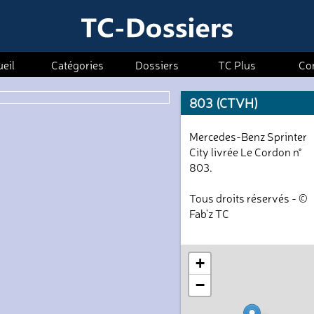
eil
Catégories
Dossiers
TC Plus
Co
803 (CTVH)
Mercedes-Benz Sprinter
City livrée Le Cordon n°
803.
Tous droits réservés - ©
Fab'z TC
+
−