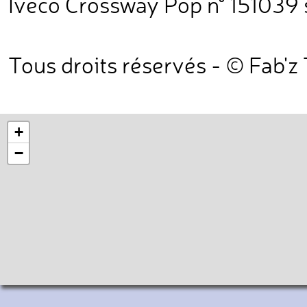
Iveco Crossway Pop n° 151039 
Tous droits réservés - © Fab'z
+
−