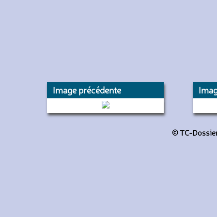
Image précédente
Imag
681 (Keolis Seine Val de Marne)
© TC-Dossiers