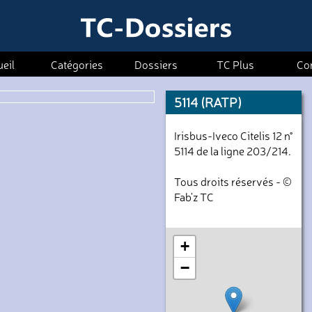
eil
Catégories
Dossiers
TC Plus
Co
5114 (RATP)
Irisbus-Iveco Citelis 12 n°
5114 de la ligne 203/214.
Tous droits réservés - ©
Fab'z TC
+
−