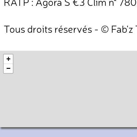
RATP : Agora S €3 Clim n° 7805 
Tous droits réservés - © Fab'z
+
−