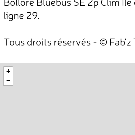
Bolloré Bluebus SE 2p Clim Île 
ligne 29.
Tous droits réservés - © Fab'z
+
−