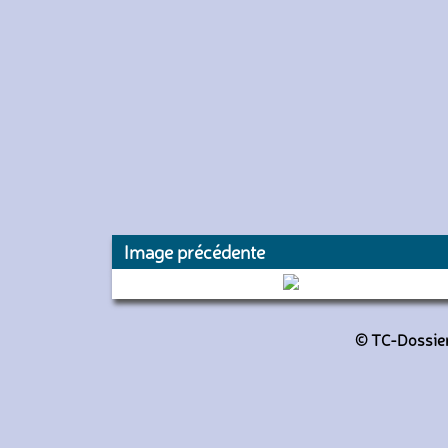
Image précédente
8273 (RATP)
© TC-Dossiers