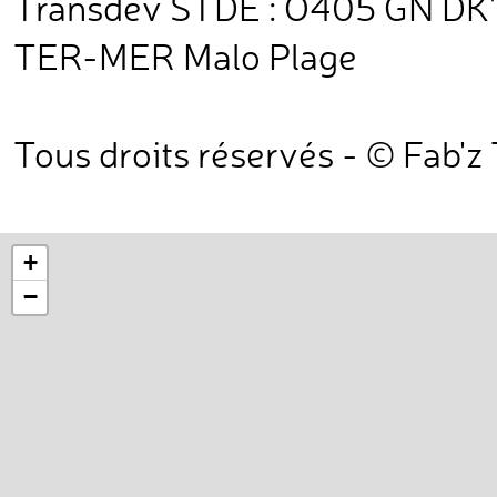
Transdev STDE : O405 GN DK'B
TER-MER Malo Plage
Tous droits réservés - © Fab'z
+
−