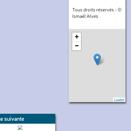
Tous droits réservés - ©
Ismaël Alves
+
−
Leaflet
e suivante