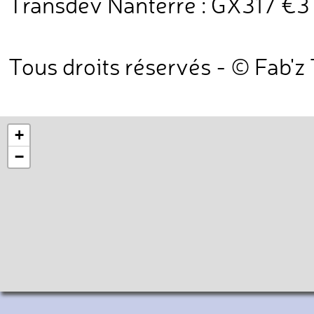
Transdev Nanterre : GX317 €3 T
Tous droits réservés - © Fab'z
+
−