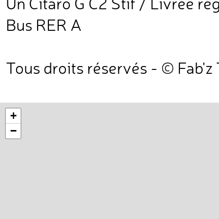
Un Citaro G C2 Stif / Livrée ré
Bus RER A
Tous droits réservés - © Fab'z
+
−