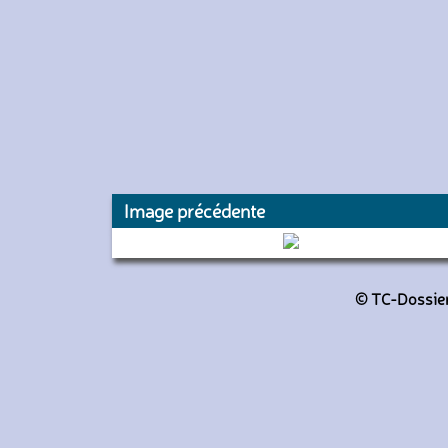
Image précédente
1460 (Keolis Lyon)
© TC-Dossiers