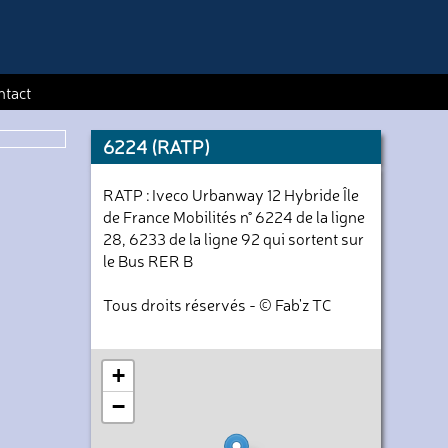
ntact
6224 (RATP)
RATP : Iveco Urbanway 12 Hybride Île
de France Mobilités n° 6224 de la ligne
28, 6233 de la ligne 92 qui sortent sur
le Bus RER B
Tous droits réservés - © Fab'z TC
+
−