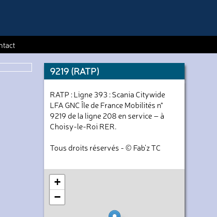
ntact
9219 (RATP)
RATP : Ligne 393 : Scania Citywide
LFA GNC Île de France Mobilités n°
9219 de la ligne 208 en service – à
Choisy-le-Roi RER.
Tous droits réservés - © Fab'z TC
+
−