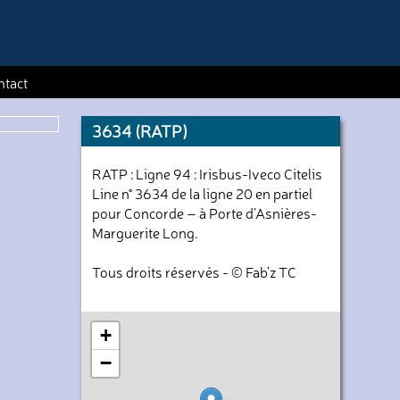
ntact
3634 (RATP)
RATP : Ligne 94 : Irisbus-Iveco Citelis
Line n° 3634 de la ligne 20 en partiel
pour Concorde – à Porte d'Asnières-
Marguerite Long.
Tous droits réservés - © Fab'z TC
+
−