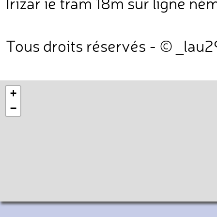
Irizar ie tram 18m sur ligne né
Tous droits réservés - © _lau
+
−