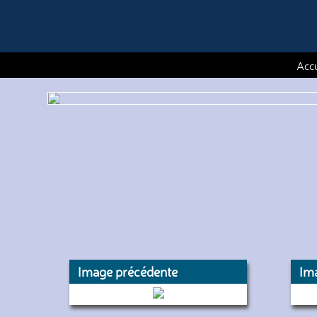
Accu
Image précédente
Im
(Keolis Besançon Mobilités)