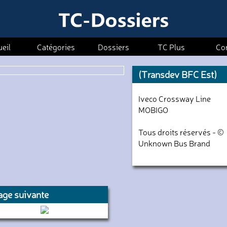
eil
Catégories
Dossiers
TC Plus
Co
(Transdev BFC Est)
Iveco Crossway Line
MOBIGO
Tous droits réservés - ©
Unknown Bus Brand
age suivante
G114 (RATP)