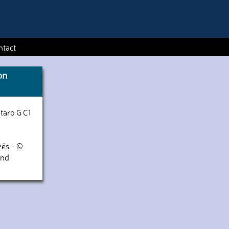
ntact
on
taro G C1
vés - ©
and