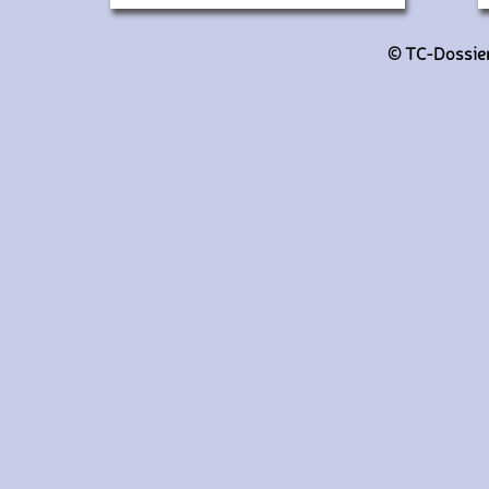
A145 (Transdev Montesson La Boucle)
© TC-Dossiers