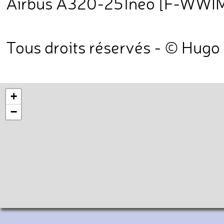
Airbus A320-251neo [F-WWIM] 
Tous droits réservés - © Hugo
+
−