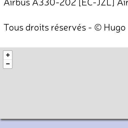
Airbus A330-202 [EC-JZL] Ai
Tous droits réservés - © Hugo
+
−