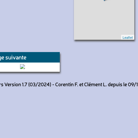
Leaflet
e suivante
-RARF (Armée de l’Air)
 Version 1.7 (03/2024) - Corentin F. et Clément L. depuis le 09/