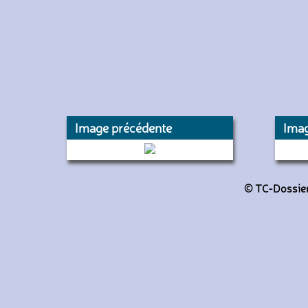
Image précédente
Imag
722 (Keolis Amiens)
F
© TC-Dossiers