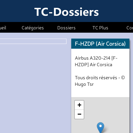
eil
Catégories
Dossiers
TC Plus
Co
F-HZDP (Air Corsica)
Airbus A320-214 [F-
HZDP] Air Corsica
Tous droits réservés - ©
Hugo Tsr
+
−