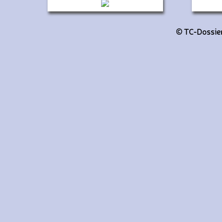
- (Véhicules de démonstration)
34
© TC-Dossiers