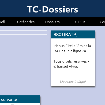
eil
Catégories
Dossiers
TC Plus
Co
8801 (RATP)
Irisbus Citelis 12m de la
RATP sur la ligne 74.
Tous droits réservés -
© Ismaël Alves
Lieu non-indiqué
 suivante