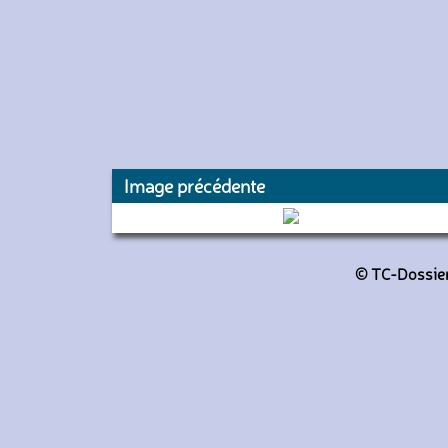
Image précédente
9164 (Beauvaisis Mobilités)
© TC-Dossiers