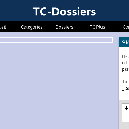
eil
Catégories
Dossiers
TC Plus
Co
91
Heu
réf
pér
Tou
_l
+
−