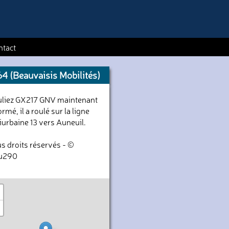
ntact
64 (Beauvaisis Mobilités)
liez GX217 GNV maintenant
ormé, il a roulé sur la ligne
iurbaine 13 vers Auneuil.
s droits réservés - ©
au290