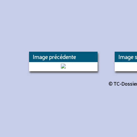
Image précédente
Image s
(New Tourismo)
351
© TC-Dossiers