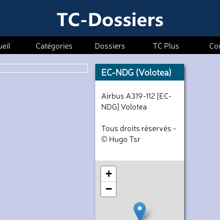
eil
Catégories
Dossiers
TC Plus
Co
EC-NDG (Volotea)
Airbus A319-112 [EC-
NDG] Volotea
Tous droits réservés -
© Hugo Tsr
+
−