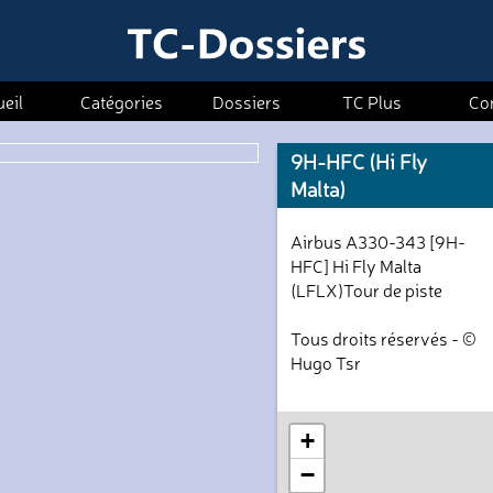
eil
Catégories
Dossiers
TC Plus
Co
9H-HFC (Hi Fly
Malta)
Airbus A330-343 [9H-
HFC] Hi Fly Malta
(LFLX)Tour de piste
Tous droits réservés - ©
Hugo Tsr
+
−