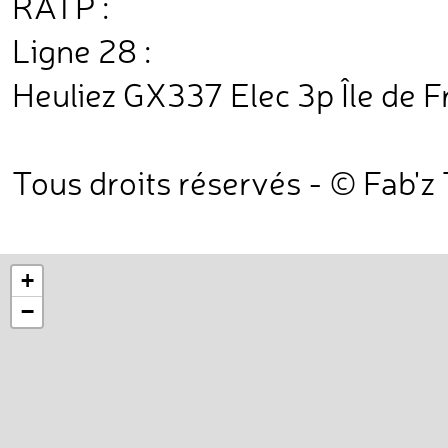
RATP :
Ligne 28 :
Heuliez GX337 Elec 3p Île de F
Tous droits réservés - © Fab'z
+
−