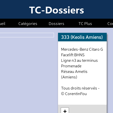
eil
Catégories
Dossiers
TC Plus
Co
333 (Keolis Amiens)
Mercedes-Benz Citaro G
Facelift BHNS
Ligne n3 au terminus
Promenade
Réseau Ametis
(Amiens)
Tous droits réservés -
© CorentinFou
+