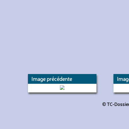
Image précédente
Imag
737 (Keolis Amiens)
© TC-Dossiers