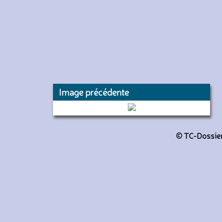
Image précédente
883 (Keolis Vélizy)
© TC-Dossiers