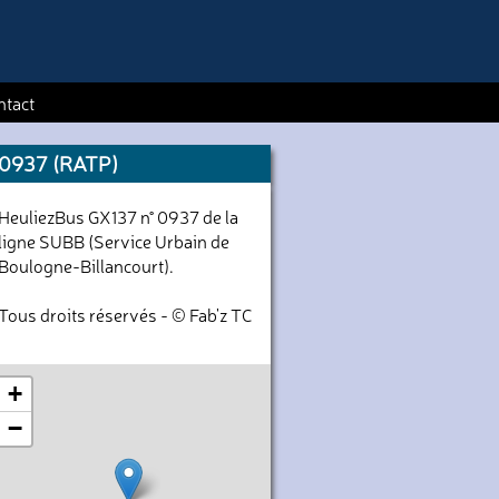
ntact
0937 (RATP)
HeuliezBus GX137 n° 0937 de la
ligne SUBB (Service Urbain de
Boulogne-Billancourt).
Tous droits réservés - © Fab'z TC
+
−