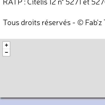
RATP : Citelis 12 n° 5271 et 527
Tous droits réservés - © Fab'z
+
−