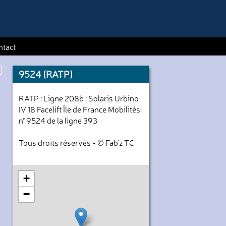
ntact
9524 (RATP)
RATP : Ligne 208b : Solaris Urbino
IV 18 Facelift Île de France Mobilités
n° 9524 de la ligne 393
Tous droits réservés - © Fab'z TC
+
−